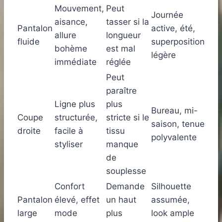
Mouvement,
Peut
Journée
aisance,
tasser si la
Pantalon
active, été,
allure
longueur
fluide
superposition
bohème
est mal
légère
immédiate
réglée
Peut
paraître
Ligne plus
plus
Bureau, mi-
Coupe
structurée,
stricte si le
saison, tenue
droite
facile à
tissu
polyvalente
styliser
manque
de
souplesse
Confort
Demande
Silhouette
Pantalon
élevé, effet
un haut
assumée,
large
mode
plus
look ample