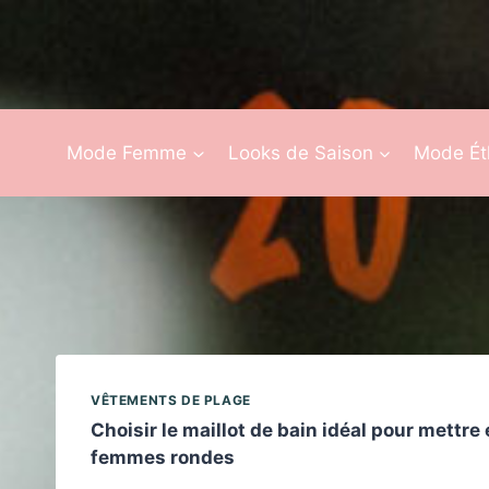
Aller
au
contenu
Mode Femme
Looks de Saison
Mode Ét
VÊTEMENTS DE PLAGE
Choisir le maillot de bain idéal pour mettre 
femmes rondes